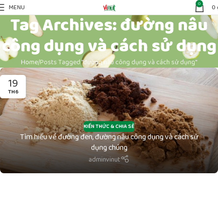
0
MENU
0
Tag Archives: đường nâu
công dụng và cách sử dụng
Home
Posts Tagged "đường nâu công dụng và cách sử dụng"
19
TH6
KIẾN THỨC & CHIA SẺ
Tìm hiểu về đường đen, đường nâu công dụng và cách sử
dụng chúng
adminvinut