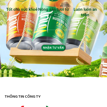
Tốt cho sức khoẻ
Nông sản tươi từ
Luôn luôn an
vườn
toàn
THÔNG TIN CÔNG TY