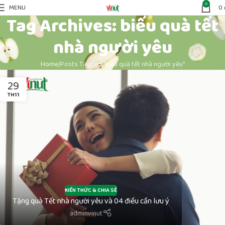
0
MENU
0
Tag Archives: biếu quà tết
nhà người yêu
Home
Posts Tagged "biếu quà tết nhà người yêu"
29
TH11
KIẾN THỨC & CHIA SẺ
Tặng quà Tết nhà người yêu và 04 điều cần lưu ý
adminvinut