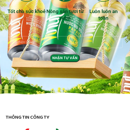
Tốt cho sức khoẻ
Nông sản tươi từ
Luôn luôn an
vườn
toàn
THÔNG TIN CÔNG TY