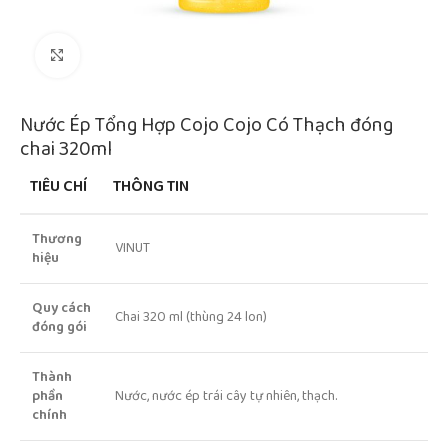
Click to enlarge
Nước Ép Tổng Hợp Cojo Cojo Có Thạch đóng
chai 320ml
TIÊU CHÍ
THÔNG TIN
Thương
VINUT
hiệu
Quy cách
Chai 320 ml (thùng 24 lon)
đóng gói
Thành
phần
Nước, nước ép trái cây tự nhiên, thạch.
chính