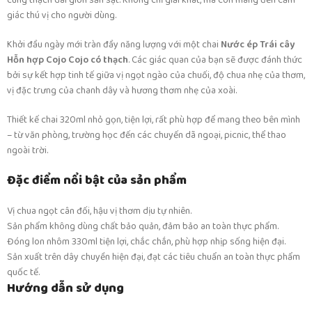
cùng thạch dai giòn sần sật. Không chỉ giải khát, mà còn mang đến cảm
giác thú vị cho người dùng.
Khởi đầu ngày mới tràn đầy năng lượng với một chai
Nước ép Trái cây
Hỗn hợp Cojo Cojo có thạch
. Các giác quan của bạn sẽ được đánh thức
bởi sự kết hợp tinh tế giữa vị ngọt ngào của chuối, độ chua nhẹ của thơm,
vị đặc trưng của chanh dây và hương thơm nhẹ của xoài.
Thiết kế chai 320ml nhỏ gọn, tiện lợi, rất phù hợp để mang theo bên mình
– từ văn phòng, trường học đến các chuyến dã ngoại, picnic, thể thao
ngoài trời.
Đặc điểm nổi bật của sản phẩm
Vị chua ngọt cân đối, hậu vị thơm dịu tự nhiên.
Sản phẩm không dùng chất bảo quản, đảm bảo an toàn thực phẩm.
Đóng lon nhôm 330ml tiện lợi, chắc chắn, phù hợp nhịp sống hiện đại.
Sản xuất trên dây chuyền hiện đại, đạt các tiêu chuẩn an toàn thực phẩm
quốc tế.
Hướng dẫn sử dụng