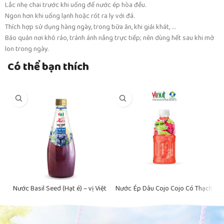
Lắc nhẹ chai trước khi uống để nước ép hòa đều.
Ngon hơn khi uống lạnh hoặc rót ra ly với đá.
Thích hợp sử dụng hàng ngày, trong bữa ăn, khi giải khát, …
Bảo quản nơi khô ráo, tránh ánh nắng trực tiếp; nên dùng hết sau khi mở
lon trong ngày.
Có thể bạn thích
Nước Basil Seed (Hạt é) – vị Việt
Nước Ép Dâu Cojo Cojo Có Thạch
Quất VINUT Đóng Chai 290ml
đóng chai 320ml