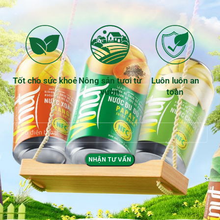
Tốt cho sức khoẻ
Nông sản tươi từ
Luôn luôn an
vườn
toàn