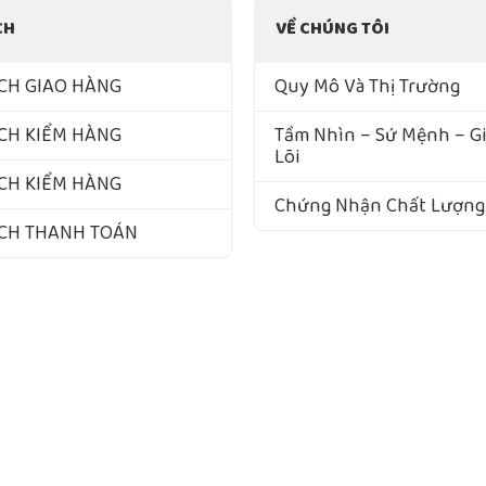
CH
VỀ CHÚNG TÔI
CH GIAO HÀNG
Quy Mô Và Thị Trường
CH KIỂM HÀNG
Tầm Nhìn – Sứ Mệnh – Giá
Lõi
CH KIỂM HÀNG
Chứng Nhận Chất Lượng
ÁCH THANH TOÁN
yright ©1998 - 2022 NAM VIET F&B. All Rights Reserved Designed by Premium Beverage Su
 Thực Phẩm & NGK Nam Việt. GPDKKD: 3702469912 do sở KH & ĐT Bình Dương cấp ngày Cấp N
/1C đường Nguyễn Thị Minh Khai, Khu phố Tân Thắng, phường Tân Đông Hiệp, thành phố Hồ Ch
Call center: 1900633874 - Điện thoại: 0368728969.
nhdoanh@vinut.com.vn . Chịu trách nhiệm nội dung: BÙI THỊ THU HƯƠNG. Xem chính sách s