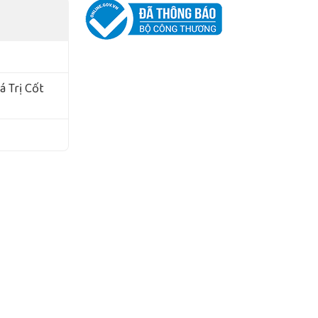
 Trị Cốt
pply
gày: 03/06/2016.
í Minh, Việt Nam
ử dụng web