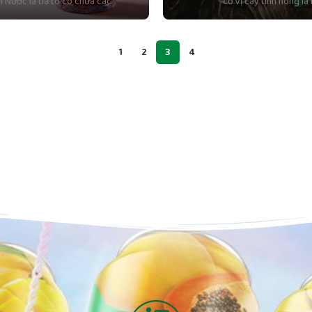
h Nước lá tía tô có chứa các
có vị cay tính nóng là
1
2
3
4