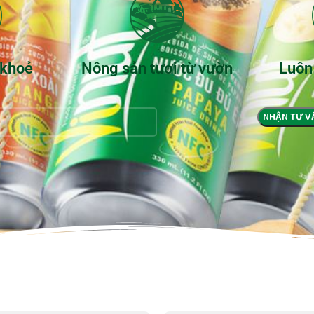
 khoẻ
Nông sản tươi từ vườn
Luôn