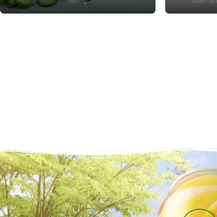
những
miễn dịc