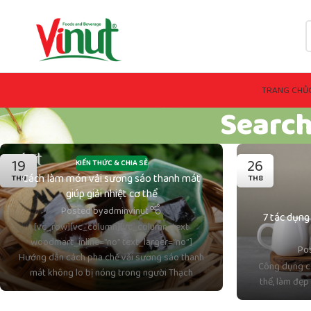
TRANG CHỦ
Search
19
26
KIẾN THỨC & CHIA SẺ
Cách làm món vải sương sáo thanh mát
TH9
TH8
giúp giải nhiệt cơ thể
Posted by
adminvinut
7 tác dụng
[vc_row][vc_column][vc_column_text
woodmart_inline=”no” text_larger=”no”]
Po
Hướng dẫn cách pha chế vải sương sáo thanh
Công dụng củ
mát không lo bị nóng trong người Thạch
thể, làm đẹp