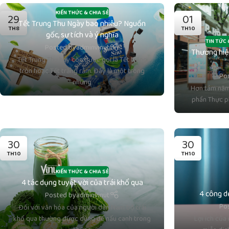
KIẾN THỨC & CHIA SẺ
29
01
Tết Trung Thu Ngày bao nhiêu? Nguồn
TH8
TH10
gốc, sự tích và ý nghĩa
TIN TỨC 
Posted by
adminvinut
Thương hiệ
Tết Trung Thu hay còn được gọi là Tết trăng
tròn hoặc Tết trăng rằm. Đây là một trong
Po
những
Hơn tám năm 
phần Thực p
30
30
TH10
TH10
KIẾN THỨC & CHIA SẺ
4 tác dụng tuyệt vời của trái khổ qua
4 công dụ
Posted by
adminvinut
Po
Đối với văn hóa của người dân Nam bộ trái
khổ qua thường được dùng để nấu canh trong
Lợi ích của 