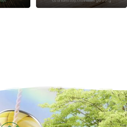
 một
có lá xanh dày, chứa nhiều gel trong