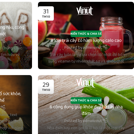
31
TH10
ng nâu, công
biệt
KIẾN THỨC & CHIA SẺ
8 loại trái cây có hàm lượng calo cao
t
Posted by
adminvinut
? Chúng khác
 tìm hiểu về
Trái cây luôn là sự lựa chọn tốt nhất để bổ
sung vitamin tự nhiên, chất sơ và nhiều chất
29
TH10
ổ sức khỏe,
thể
KIẾN THỨC & CHIA SẺ
6 công dụng giúp khỏe đẹp từ cây nha
t
đam
lumn_text
Posted by
adminvinut
ger=”no”]Mật
 hợp với gừng
Nha đam hay còn gọi là lô hội là một loại cây