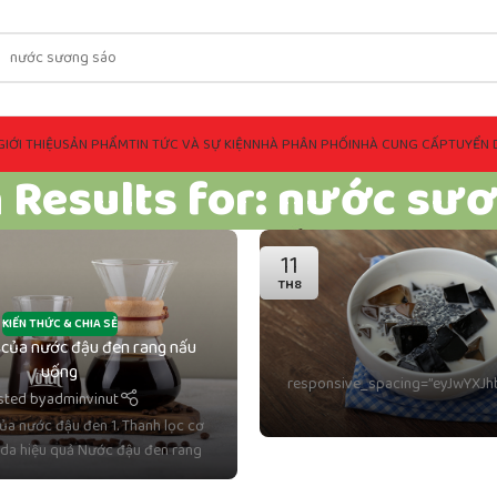
GIỚI THIỆU
SẢN PHẨM
TIN TỨC VÀ SỰ KIỆN
NHÀ PHÂN PHỐI
NHÀ CUNG CẤP
TUYỂN 
 Results for: nước sư
11
TH8
KIẾN THỨC & CHIA SẺ
 của nước đậu đen rang nấu
uống
responsive_spacing=”eyJwYXJ
sted by
adminvinut
a nước đậu đen 1. Thanh lọc cơ
 da hiệu quả Nước đậu đen rang