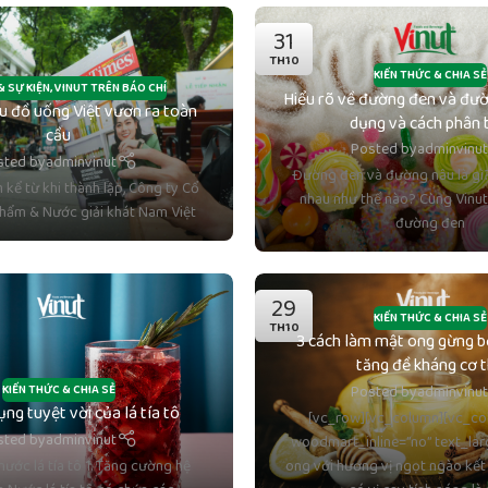
31
TH10
KIẾN THỨC & CHIA SẺ
& SỰ KIỆN
,
VINUT TRÊN BÁO CHÍ
Hiểu rõ về đường đen và đườ
u đồ uống Việt vươn ra toàn
dụng và cách phân 
cầu
Posted by
adminvinu
sted by
adminvinut
Đường đen và đường nâu là gì
kể từ khi thành lập, Công ty Cổ
nhau như thế nào? Cùng Vinut
hẩm & Nước giải khát Nam Việt
đường đen
29
KIẾN THỨC & CHIA SẺ
TH10
3 cách làm mật ong gừng b
tăng đề kháng cơ 
KIẾN THỨC & CHIA SẺ
Posted by
adminvinu
ng tuyệt vời của lá tía tô
[vc_row][vc_column][vc_co
sted by
adminvinut
woodmart_inline=”no” text_lar
nước lá tía tô 1. Tăng cường hệ
ong với hương vị ngọt ngào kết