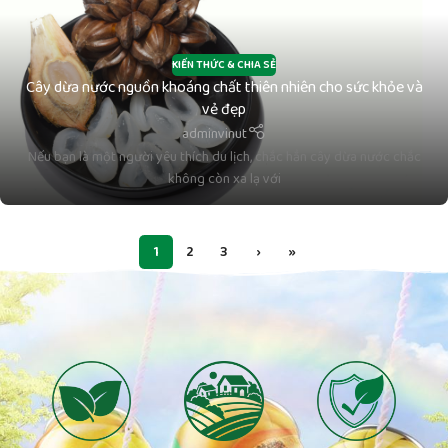
KIẾN THỨC & CHIA SẺ
Cây dừa nước nguồn khoáng chất thiên nhiên cho sức khỏe và
vẻ đẹp
adminvinut
Nếu bạn là một người yêu thích du lịch, chắc hẳn cây dừa nước chắc
không còn xa lạ với
1
2
3
›
»