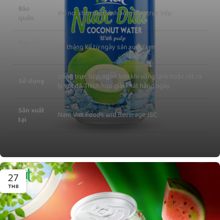
Bảo
Để nơi khô ráo, tránh ánh nắng trực tiếp
quản
Hạn sử
24 tháng kể từ ngày sản xuất (xem trên lon)
dụng
Uống trực tiếp, ngon hơn khi uống lạnh hoặc rót ra
Sử dụng
ly với đá. Thích hợp giải khát hằng ngày.
Sản xuất
Nam Viet Foods and Beverage JSC
tại
27
TH8