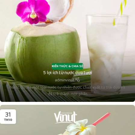
KIẾN THỨC & CHIA SẺ
5 lợi ích từ nước dừa tươi
adminvinut
Nước dừa là một loại nước tự nhiên được chiết xuất từ trái dừa và
đã trở thành một phần
31
TH10
Nước Dừa Cojo Cojo Có Thạch đóng chai 320ml