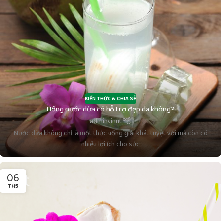
KIẾN THỨC & CHIA SẺ
Uống nước dừa có hỗ trợ đẹp da không?
adminvinut
Nước dừa không chỉ là một thức uống giải khát tuyệt vời mà còn có
nhiều lợi ích cho sức
06
TH5