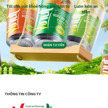
Tốt cho sức khoẻ
Nông sản tươi từ
Luôn luôn an
vườn
toàn
THÔNG TIN CÔNG TY