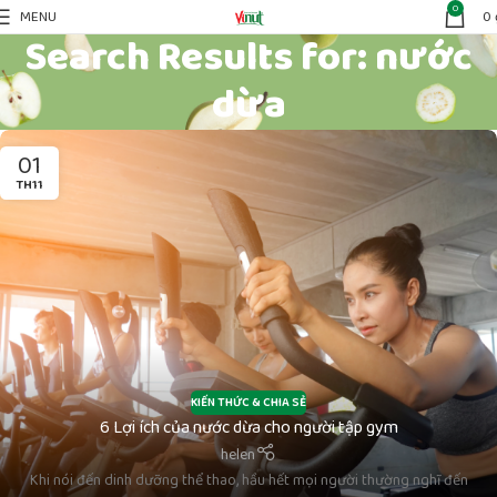
0
MENU
0
Search Results for: nước
dừa
01
TH11
KIẾN THỨC & CHIA SẺ
6 Lợi ích của nước dừa cho người tập gym
helen
Khi nói đến dinh dưỡng thể thao, hầu hết mọi người thường nghĩ đến