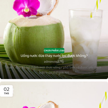
CHƯA PHÂN LOẠI
Uống nước dừa thay nước lọc được không?
adminvinut
Nước dừa đã trở thành một thức uống r phổ biến và được yêu thích
trên toàn thế giới. Nó
02
TH5