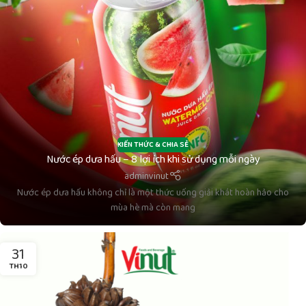
KIẾN THỨC & CHIA SẺ
Nước ép dưa hấu – 8 lợi ích khi sử dụng mỗi ngày
adminvinut
Nước ép dưa hấu không chỉ là một thức uống giải khát hoàn hảo cho
mùa hè mà còn mang
31
TH10