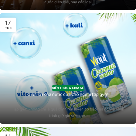
nước điện giải, hay các loại
17
TH9
KIẾN THỨC & CHIA SẺ
5 lợi ích của nước dừa cho người tập gym
helen
Tập gym không chỉ là quá trình rèn luyện cơ bắp mà còn là hành
trình giữ gìn sức khỏe