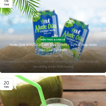
14
TH8
KIẾN THỨC & CHIA SẺ
Nước Dừa VINUT Có Cơm Dừa 325ml – Sự Kết Hợp Hoàn
Hảo Của Tự Nhiên
adminvinut
Lon Nước Dừa VINUT Có Cơm Dừa 325ml là một lựa chọn tuyệt vời
cho những ai yêu thích hương
20
TH5