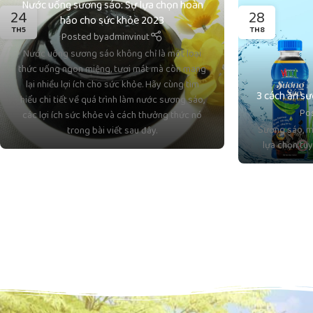
Nước uống sương sáo: Sự lựa chọn hoàn
24
28
hảo cho sức khỏe 2023
TH5
TH8
Posted by
adminvinut
Nước uống sương sáo không chỉ là một loại
thức uống ngon miệng, tươi mát mà còn mang
lại nhiều lợi ích cho sức khỏe. Hãy cùng tìm
3 cách ăn sư
hiểu chi tiết về quá trình làm nước sương sáo,
Po
các lợi ích sức khỏe và cách thưởng thức nó
Sương sáo, mó
trong bài viết sau đây.
lựa chọn tu