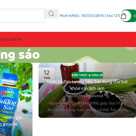
MUA HÀNG: 1900633874 ( line 121)
DỤNG
LIÊN HỆ
ơng sáo
12
KIẾN THỨC & CHIA SẺ
TH6
Nước bí đao sương sáo: Tác dụng cho sức
khỏe và cách làm
Posted by
adminvinut
Nguyên liệu: Cách làm: ơ thể, giúp duy trì độ
ẩm và cân bằng nước trong cơ thể. Tuy nhiên,
– nước giải
ho mùa hè
t