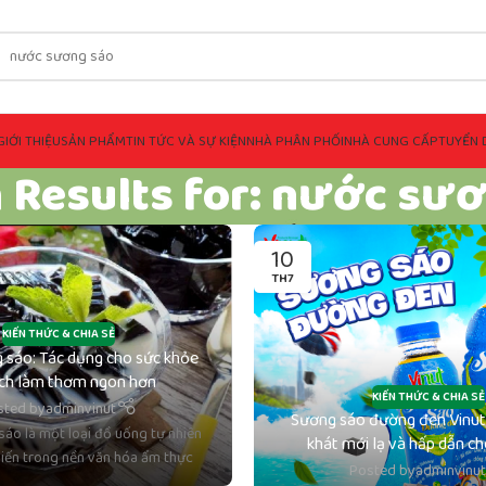
GIỚI THIỆU
SẢN PHẨM
TIN TỨC VÀ SỰ KIỆN
NHÀ PHÂN PHỐI
NHÀ CUNG CẤP
TUYỂN 
 Results for: nước sư
10
TH7
KIẾN THỨC & CHIA SẺ
 sáo: Tác dụng cho sức khỏe
ch làm thơm ngon hơn
KIẾN THỨC & CHIA SẺ
sted by
adminvinut
Sương sáo đường đen Vinut 
áo là một loại đồ uống tự nhiên
khát mới lạ và hấp dẫn c
biến trong nền văn hóa ẩm thực
Posted by
adminvinu