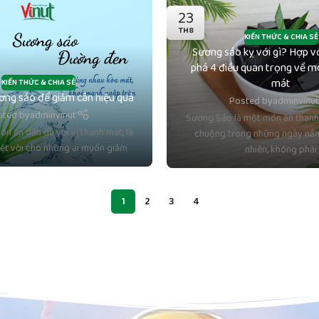
23
TH8
KIẾN THỨC & CHIA SẺ
Sương sáo kỵ với gì? Hợp v
phá 4 điều quan trọng về m
mát
KIẾN THỨC & CHIA SẺ
ơng sáo để giảm cân hiệu quả
Posted by
adminvinu
sted by
adminvinut
Sương Sáo là một món ăn thanh
n ăn dân dã với vị thanh mát, là
chuộng trong những ngày nắn
yệt vời cho những ai muốn giảm
nhiên, không phải
1
2
3
4