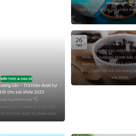
Nước giải khát Sương sáo Đường
một trong những sản phẩm mới 
KIẾN THỨC & CHIA SẺ
Nước uống sương sáo – Hư
trên
nhiên cho sức khỏe và sự
Posted by
adminvinu
Nước uống sương sáo là một lo
26
truyền thống phổ biến ở Việt 
TH5
từ hạt sương sáo, một loại t
nhiên. Có hương vị thanh mát, 
sương sáo không chỉ là một l
uống tuyệt vời mà còn mang lại 
sức khỏe.
KIẾN THỨC & CHIA SẺ
ương sáo – Trà thảo dược tự
 tốt cho sức khỏe 2023
sted by
adminvinut
ương sáo với hương vị độc đáo
à một trà thảo dược tự nhiên được