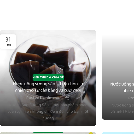
31
TH5
KIẾN THỨC & CHIA SẺ
Nước uống sương sáo – Lựa chọn tự
Nước uống s
nhiên cho sự cân bằng và tươi mới
nhiên
Posted by
adminvinut
Po
Nước uống Sương Sáo – một sản phẩm hoàn
Nước uống s
toàn tự nhiên, không chỉ đem đến cho bạn một
và tinh tế, l
hương
KIẾN THỨC & CHIA SẺ