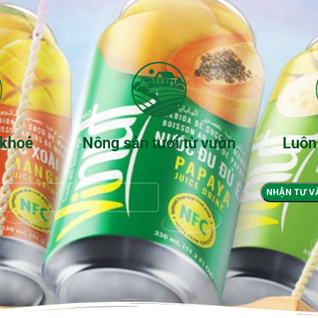
 khoẻ
Nông sản tươi từ vườn
Luôn