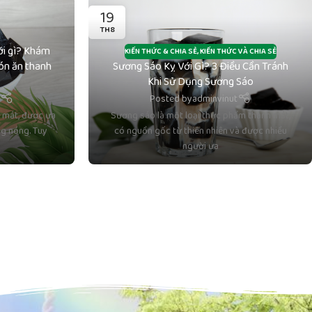
19
TH8
ới gì? Khám
KIẾN THỨC & CHIA SẺ
,
KIẾN THỨC VÀ CHIA SẺ
ón ăn thanh
Sương Sáo Kỵ Với Gì? 3 Điều Cần Tránh
Khi Sử Dụng Sương Sáo
t
Posted by
adminvinut
 mát, được ưa
Sương sáo là một loại thực phẩm thanh mát,
g nóng. Tuy
có nguồn gốc từ thiên nhiên và được nhiều
người ưa