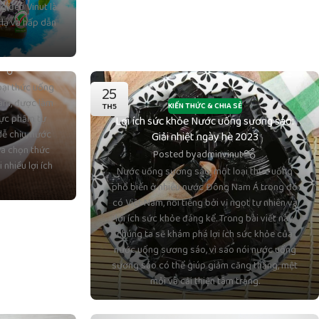
 đen Vinut là
lạ và hấp dẫn
ơng vị tự
 tươi mới
t
ại thức uống
25
Nam, được làm
TH5
KIẾN THỨC & CHIA SẺ
hực phẩm tự
Lợi ích sức khỏe Nước uống sương sáo:
dễ chịu, nước
Giải nhiệt ngày hè 2023
ựa chọn thức
Posted by
adminvinut
nhiều lợi ích
Nước uống sương sáo, một loại thức uống
phổ biến ở nhiều nước Đông Nam Á trong đó
có Việt Nam, nổi tiếng bởi vị ngọt tự nhiên và
lợi ích sức khỏe đáng kể. Trong bài viết này,
chúng ta sẽ khám phá lợi ích sức khỏe của
nước uống sương sáo, vì sao nói nước uống
sương sáo có thể giúp giảm căng thẳng, mệt
mỏi và cải thiện tâm trạng.