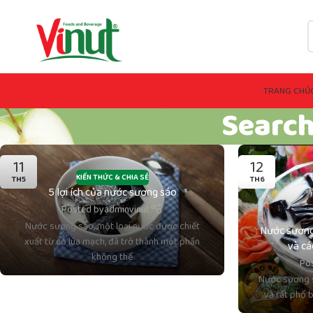
TRANG CHỦ
Search
11
12
KIẾN THỨC & CHIA SẺ
TH5
TH6
5 lợi ích của nước sương sáo
Posted by
adminvinut
Nước sương sáo, một loại nước được chiết
Nước sương
xuất từ cỏ lúa mạch, đã trở thành một phần
và cá
không thể
Po
Nước sương s
và rất phổ 