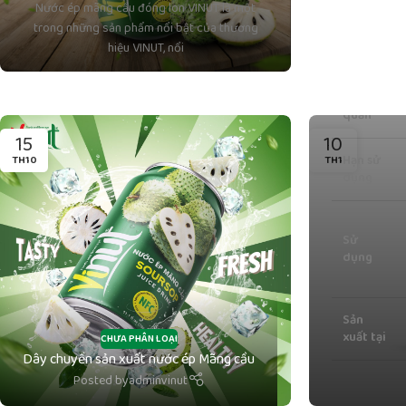
Nước ép mãng cầu đóng lon VINUT là một
Thành
trong những sản phẩm nổi bật của thương
phần
hiệu VINUT, nổi
chính
Bảo
quản
15
10
Hạn sử
TH10
TH1
dụng
Sử
dụng
Sản
xuất tại
CHƯA PHÂN LOẠI
Dây chuyền sản xuất nước ép Mãng cầu
Posted by
adminvinut