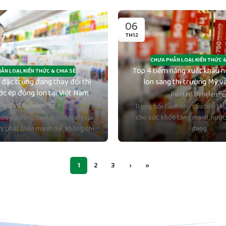
06
TH12
CHƯA PHÂN LOẠI
,
KIẾN THỨC &
Top 4 tiềm năng xuất khẩu 
ÂN LOẠI
,
KIẾN THỨC & CHIA SẺ
 đặc trưng đang thay đổi thị
lon sang thị trường Mỹ v
c ép đóng lon tại Việt Nam
Posted by
helen
Posted by
helen
Trong bối cảnh nhu cầu tiêu th
ước ép đóng lon tại Việt Nam vài
cho sức khỏe tăng mạnh, nước
ây phát triển mạnh mẽ, không chỉ
đang
1
2
3
›
»