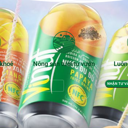
 khoẻ
Nông sản tươi từ vườn
Luôn