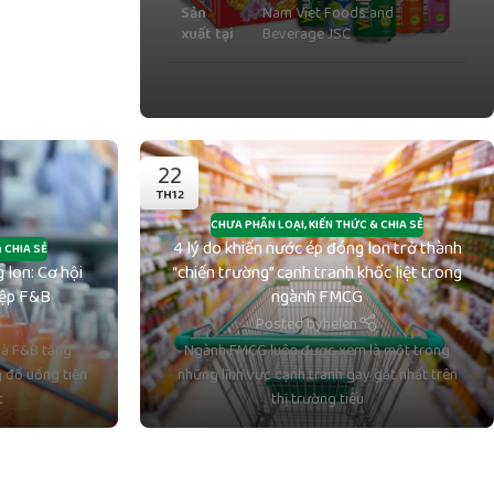
Sản
Nam Viet Foods and
xuất tại
Beverage JSC
22
TH12
CHƯA PHÂN LOẠI
,
KIẾN THỨC & CHIA SẺ
4 lý do khiến nước ép đóng lon trở thành
 CHIA SẺ
 lon: Cơ hội
“chiến trường” cạnh tranh khốc liệt trong
iệp F&B
ngành FMCG
Posted by
helen
và F&B tăng
Ngành FMCG luôn được xem là một trong
 đồ uống tiện
những lĩnh vực cạnh tranh gay gắt nhất trên
c
thị trường tiêu