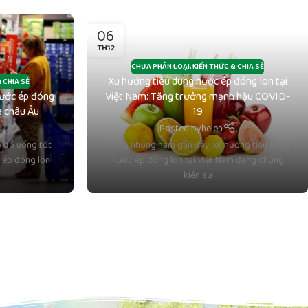
06
TH12
CHƯA PHÂN LOẠI
,
KIẾN THỨC & CHIA SẺ
Xu hướng tiêu dùng nước ép đóng lon tại
 CHIA SẺ
nước ép đóng
Việt Nam: Tăng trưởng mạnh hậu COVID-
à châu Âu
19
Posted by
helen
ụ đồ uống tốt
Trong những năm gần đây, xu hướng tiêu dùng
 ép đóng lon
nước ép đóng lon tại Việt Nam đang chứng
kiến sự