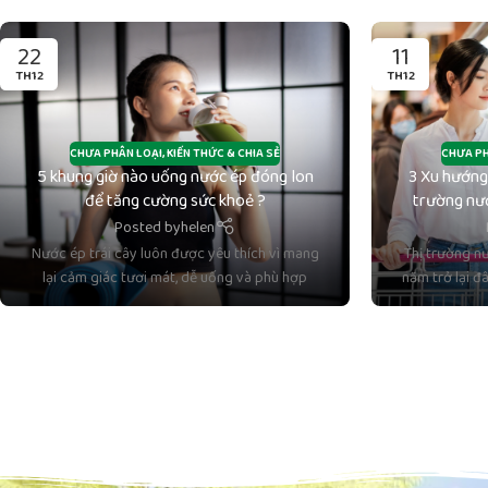
22
11
TH12
TH12
CHƯA PHÂN LOẠI
,
KIẾN THỨC & CHIA SẺ
CHƯA PH
5 khung giờ nào uống nước ép đóng lon
3 Xu hướng
để tăng cường sức khoẻ ?
trường nướ
Posted by
helen
Nước ép trái cây luôn được yêu thích vì mang
Thị trường n
lại cảm giác tươi mát, dễ uống và phù hợp
năm trở lại đ