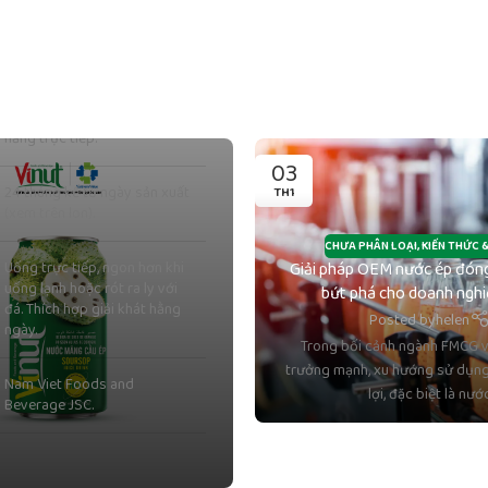
Nước, nước ép mãng tự
nhiên, đường.
Để nơi khô ráo, tránh ánh
nắng trực tiếp.
03
24 tháng kể từ ngày sản xuất
TH1
(xem trên lon).
CHƯA PHÂN LOẠI
,
KIẾN THỨC &
Uống trực tiếp, ngon hơn khi
Giải pháp OEM nước ép đóng
uống lạnh hoặc rót ra ly với
bứt phá cho doanh ngh
đá. Thích hợp giải khát hằng
Posted by
helen
ngày.
Trong bối cảnh ngành FMCG 
trưởng mạnh, xu hướng sử dụng
Nam Viet Foods and
lợi, đặc biệt là nướ
Beverage JSC.