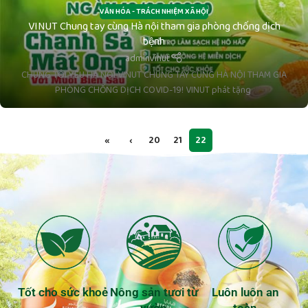
VĂN HÓA - TRÁCH NHIỆM XÃ HỘI
VINUT Chung tay cùng Hà nội tham gia phòng chống dịch
bệnh
adminvinut
CHÚNG TÔI YÊU HÀ NỘI VINUT CHUNG TAY CÙNG HÀ NỘI THAM GIA
PHÒNG CHỐNG DỊCH COVID-19! VINUT phát tặng
«
‹
20
21
22
Tốt cho sức khoẻ
Nông sản tươi từ
Luôn luôn an