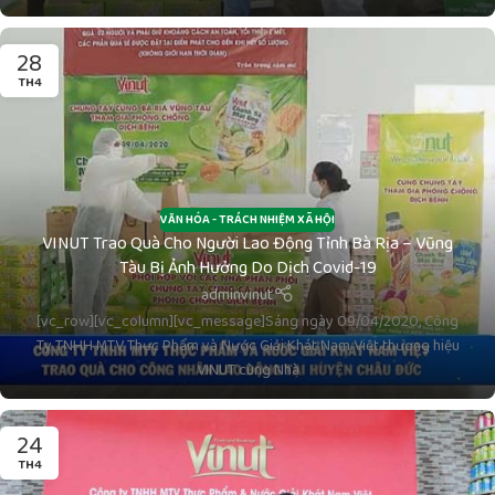
28
TH4
VĂN HÓA - TRÁCH NHIỆM XÃ HỘI
VINUT Trao Quà Cho Người Lao Động Tỉnh Bà Rịa – Vũng
Tàu Bị Ảnh Hưởng Do Dịch Covid-19
adminvinut
[vc_row][vc_column][vc_message]Sáng ngày 09/04/2020, Công
Ty TNHH MTV Thực Phẩm và Nước Giải Khát Nam Việt thương hiệu
VINUT cùng Nhà
24
TH4