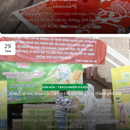
adminvinut
[vc_row][vc_column][vc_message message_box_color=”alert-
info”]100gram lựu có chứa 68calo, đường, chất xơ, các loại vitamin
như B1, B2, B3, B5, vitamin C…. ngoài
29
TH4
VĂN HÓA - TRÁCH NHIỆM XÃ HỘI
VINUT vì sức khỏe các bà mẹ trẻ em làng SOS thành phố Đà
Lạt
adminvinut
[vc_row][vc_column][vc_message]Ngày 14/04/2020, Công Ty
TNHH MTV Thực Phẩm và Nước Giải Khát Nam Việt thương hiệu
VINUT cùng Nhà Phân