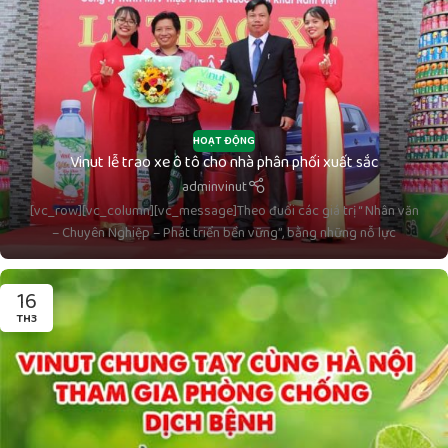
HOẠT ĐỘNG
Vinut lễ trao xe ô tô cho nhà phân phối xuất sắc
adminvinut
[vc_row][vc_column][vc_message]Theo đuổi các giá trị “ Nhân văn
– Chuyên Nghiệp – Phát triển bền vững”, bằng những nỗ lực
16
TH3