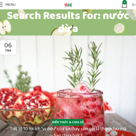
0
MENU
0
Search Results for: nước
dừa
06
TH5
KIẾN THỨC & CHIA SẺ
Tiết lộ 10 lợi ích “vi diệu” của lựu hay còn gọi là thạch lựu mà
bạn chưa biết?