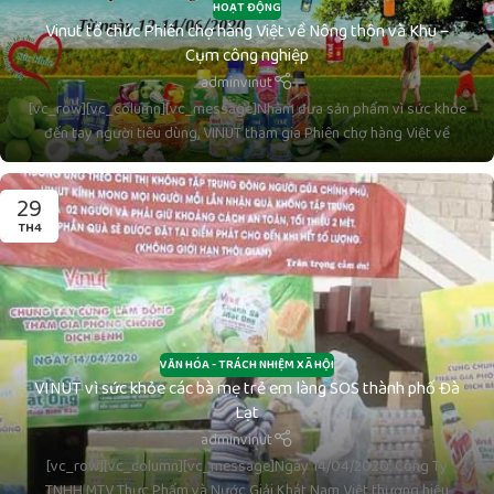
HOẠT ĐỘNG
Vinut tổ chức Phiên chợ hàng Việt về Nông thôn và Khu –
Cụm công nghiệp
adminvinut
[vc_row][vc_column][vc_message]Nhằm đưa sản phẩm vì sức khỏe
đến tay người tiêu dùng, VINUT tham gia Phiên chợ hàng Việt về
29
TH4
VĂN HÓA - TRÁCH NHIỆM XÃ HỘI
VINUT vì sức khỏe các bà mẹ trẻ em làng SOS thành phố Đà
Lạt
adminvinut
[vc_row][vc_column][vc_message]Ngày 14/04/2020, Công Ty
TNHH MTV Thực Phẩm và Nước Giải Khát Nam Việt thương hiệu