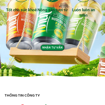
Tốt cho sức khoẻ
Nông sản tươi từ
Luôn luôn an
vườn
toàn
THÔNG TIN CÔNG TY