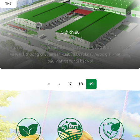
TH7
Giới thiệu
adminvinut
https://vinut.vn/wp-content/uploads/2024/11/6050190071919.mp4
VINUT là thương chuyên sản xuất và xuất khẩu nước giải khát hàng
đầu Việt Nam, nổi bật với
«
‹
17
18
19