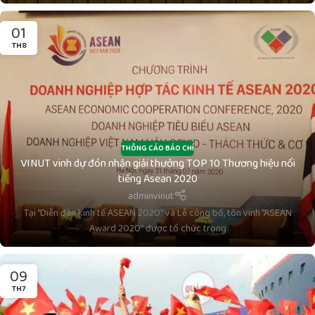
01
TH8
THÔNG CÁO BÁO CHÍ
VINUT vinh dự đón nhận giải thưởng TOP 10 Thương hiệu nổi
tiếng Asean 2020
adminvinut
Tại “Diễn đàn kinh tế ASEAN 2020” và Lễ công bố, tôn vinh “ASEAN
Award 2020” được tổ chức trọng
09
TH7