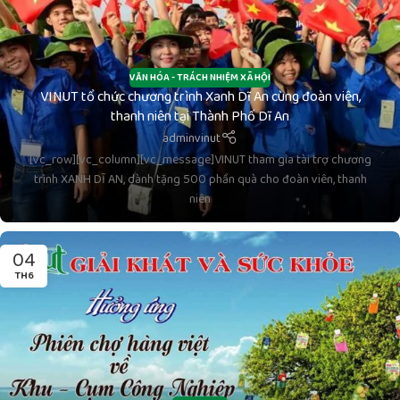
VĂN HÓA - TRÁCH NHIỆM XÃ HỘI
VINUT tổ chức chương trình Xanh Dĩ An cùng đoàn viên,
thanh niên tại Thành Phố Dĩ An
adminvinut
[vc_row][vc_column][vc_message]VINUT tham gia tài trợ chương
trình XANH DĨ AN, dành tặng 500 phần quà cho đoàn viên, thanh
niên
04
TH6