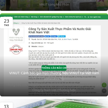
VINUT cùng Nhà Phân
23
TH3
THÔNG CÁO BÁO CHÍ
VINUT: Cảnh báo giả mạo thương hiệu VINUT tại Việt nam
adminvinut
Thông báo (v/v Công ty Nam Việt bị mạo danh) Kính gửi: Khách hàng
Công ty Nam việt (Thương hiệu
13