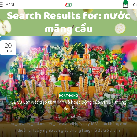
0
MENU
0
Search Results for: nước
mãng cầu
20
TH8
HOẠT ĐỘNG
Lễ Vu Lan Nét đẹp tâm linh và hoạt động của VINUT trong
đại lễ
adminvinut
[vc_row][vc_column][vc_message]Ngày nay, lễ Vu Lan không đơn
thuần chỉ có ý nghĩa tôn giáo thiêng liêng mà đã trở thành